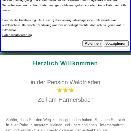
für eine Sitzung gültig und endet, wenn Sie den Browser Ihres Endgerätes schließen.
Wir selbst machen mit Ihren Daten rein gar nichts und geben vor allem keine Daten an Dritte
weiter.
Das war die Kurzfassung. Der Gesetzgeber verlangt allerdings eine umfassende und
rechtssichere Datenschutzerklärung und wer unbedingt möchte, darf sich die gerne antun.
Bitteschön:
Datenschutzerklärung
Ablehnen
Akzeptieren
Herzlich Willkommen
in der Pension Waldfrieden
Zell am Harmersbach
Schön, dass Sie den Weg zu uns gefunden haben. Schauen Sie sich
in aller Ruhe in unserem kleinen und übersichtlichen Internetauftritt
um und wenden Sie sich bei Rückfragen gerne direkt an uns.